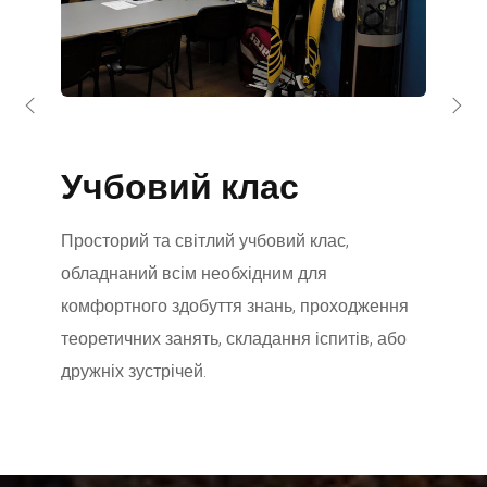
Учбовий клас
Пал
спо
Просторий та світлий учбовий клас,
обладнаний всім необхідним для
Сучасн
комфортного здобуття знань, проходження
олімпій
теоретичних занять, складання іспитів, або
Києва. 
дружніх зустрічей.
глибина
дозволя
навички