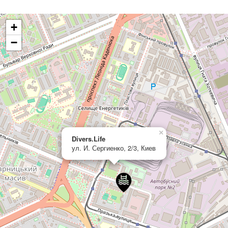
+
−
×
Divers.Life
ул. И. Сергиенко, 2/3, Киев