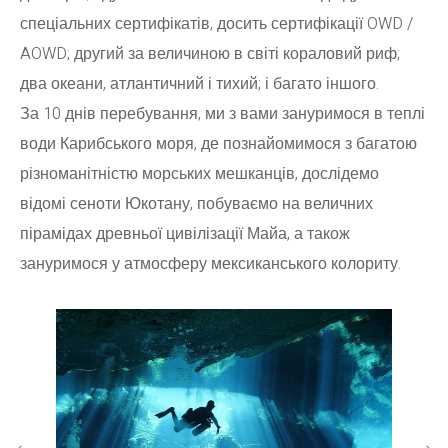
спеціальних сертифікатів, досить сертифікації OWD /
AOWD; другий за величиною в світі кораловий риф;
два океани, атлантичний і тихий; і багато іншого.
За 10 днів перебування, ми з вами зануримося в теплі
води Карибського моря, де познайомимося з багатою
різноманітністю морських мешканців, дослідемо
відомі сеноти Юкотану, побуваємо на величних
пірамідах древньої цивілізації Майа, а також
зануримося у атмосферу мексиканського колориту.