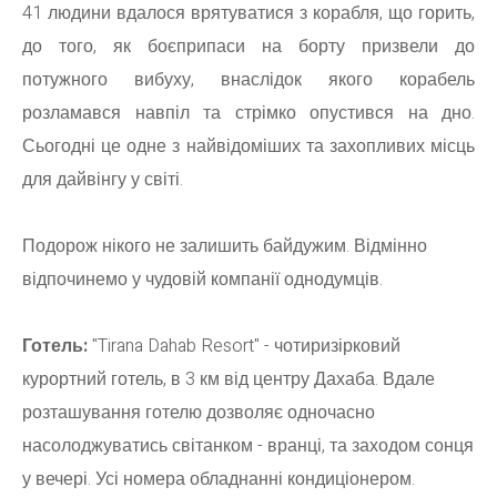
41 людини вдалося врятуватися з корабля, що горить,
до того, як боєприпаси на борту призвели до
потужного вибуху, внаслідок якого корабель
розламався навпіл та стрімко опустився на дно.
Сьогодні це одне з найвідоміших та захопливих місць
для дайвінгу у світі.
Подорож нікого не залишить байдужим. Відмінно
відпочинемо у чудовій компанії однодумців.
Готель:
"Tirana Dahab Resort" - чотиризірковий
курортний готель, в 3 км від центру Дахаба. Вдале
розташування готелю дозволяє одночасно
насолоджуватись світанком - вранці, та заходом сонця
у вечері. Усі номера обладнанні кондиціонером.