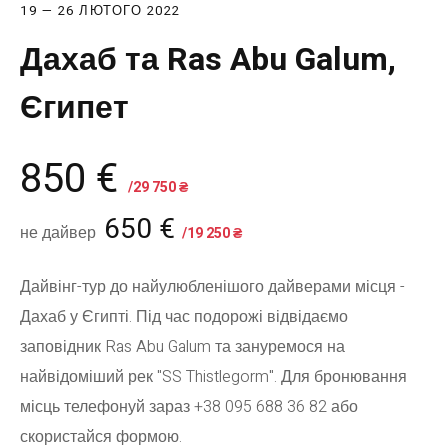
19 — 26 ЛЮТОГО 2022
Дахаб та Ras Abu Galum,
Єгипет
850 €
/29 750 ₴
650 €
не дайвер
/19 250 ₴
Дайвінг-тур до найулюбленішого дайверами місця -
Дахаб у Єгипті. Під час подорожі відвідаємо
заповідник Ras Abu Galum та зануремося на
найвідоміший рек "SS Thistlegorm". Для бронювання
місць телефонуй зараз +38 095 688 36 82 або
скористайся формою.