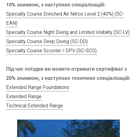
10% знижкою, з наступних спеціалізацій:
Specialty Course Enriched Air Nitrox Level 2 (40%) (SC-
EAN)
Specialty Course Night Diving and Limited Visibility (SC-LV)
Specialty Course Deep Diving (SC-DD)
Specialty Course Scooter / DPV (SC-SCO)
Під час поїздки ви можете отримати сертифікат з
20% знижкою, з наступних технічних спеціалізацій:
Extended Range Foundations
Extended Range
Technical Extended Range