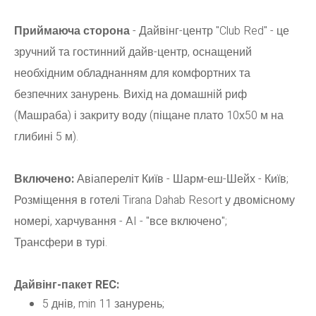
Приймаюча сторона
- Дайвінг-центр "Club Red" - це
зручний та гостинний дайв-центр, оснащений
необхідним обладнанням для комфортних та
безпечних занурень. Вихід на домашній риф
(Машраба) і закриту воду (піщане плато 10х50 м на
глибині 5 м).
Включено:
Авіапереліт Київ - Шарм-еш-Шейх - Київ;
Розміщення в готелі Tirana Dahab Resort у двомісному
номері, харчування - AI - "все включено";
Трансфери в турі.
Дайвінг-пакет REC:
5 днів, min 11 занурень;