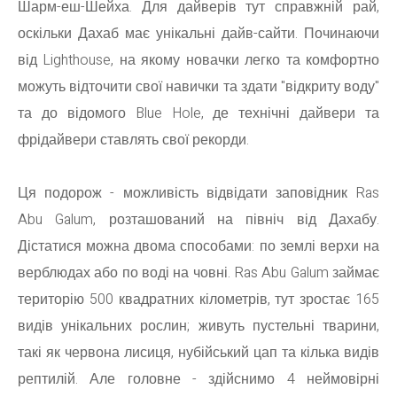
Шарм-еш-Шейха. Для дайверів тут справжній рай,
оскільки Дахаб має унікальні дайв-сайти. Починаючи
від Lighthouse, на якому новачки легко та комфортно
можуть відточити свої навички та здати "відкриту воду"
та до відомого Blue Hole, де технічні дайвери та
фрідайвери ставлять свої рекорди.
Ця подорож - можливість відвідати заповідник Ras
Abu Galum, розташований на північ від Дахабу.
Дістатися можна двома способами: по землі верхи на
верблюдах або по воді на човні. Ras Abu Galum займає
територію 500 квадратних кілометрів, тут зростає 165
видів унікальних рослин; живуть пустельні тварини,
такі як червона лисиця, нубійський цап та кілька видів
рептилій. Але головне - здійснимо 4 неймовірні