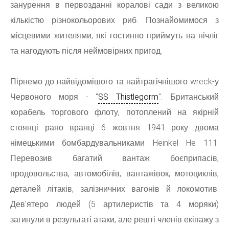
занурення в первозданні коралові сади з великою
кількістю різнокольорових риб. Познайомимося з
місцевими жителями, які гостинно приймуть на нічліг
та нагодують після неймовірних пригод.
Пірнемо до найвідомішого та найтрагічнішого wreck-у
Червоного моря - "
SS Thistlegorm
". Британський
корабель торгового флоту, потоплений на якірній
стоянці рано вранці 6 жовтня 1941 року двома
німецькими бомбардувальниками Heinkel He 111.
Перевозив багатий вантаж боєприпасів,
продовольства, автомобілів, вантажівок, мотоциклів,
деталей літаків, залізничних вагонів й локомотив.
Дев'ятеро людей (5 артилеристів та 4 моряки)
загинули в результаті атаки, але решті членів екіпажу з